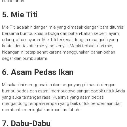
untuk tubuh.
5.
Mie Titi
Mie Titi adalah hidangan mie yang dimasak dengan cara ditumis
bersama bumbu khas Sibolga dan bahan-bahan seperti ayam,
udang, atau sayuran. Mie Titi terkenal dengan rasa gurih yang
kental dan tekstur mie yang kenyal. Meski terbuat dari mie,
hidangan ini tetap sehat karena menggunakan bahan-bahan
segar dan bumbu alami.
6.
Asam Pedas Ikan
Masakan ini menggunakan ikan segar yang dimasak dengan
bumbu pedas dan asam, membuatnya sangat cocok untuk Anda
yang suka tantangan rasa. Kuahnya yang asam pedas
mengandung rempah-rempah yang baik untuk pencernaan dan
membantu meningkatkan imunitas tubuh.
7.
Dabu-Dabu