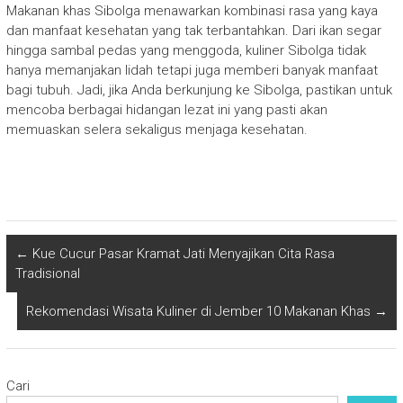
Makanan khas Sibolga menawarkan kombinasi rasa yang kaya
dan manfaat kesehatan yang tak terbantahkan. Dari ikan segar
hingga sambal pedas yang menggoda, kuliner Sibolga tidak
hanya memanjakan lidah tetapi juga memberi banyak manfaat
bagi tubuh. Jadi, jika Anda berkunjung ke Sibolga, pastikan untuk
mencoba berbagai hidangan lezat ini yang pasti akan
memuaskan selera sekaligus menjaga kesehatan.
←
Kue Cucur Pasar Kramat Jati Menyajikan Cita Rasa
Tradisional
Rekomendasi Wisata Kuliner di Jember 10 Makanan Khas
→
Cari