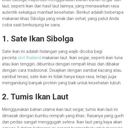
laut, seperti ikan dan hasil laut lainnya, yang menawarkan rasa
autentik sekaligus manfaat kesehatan. Berikut adalah beberapa
makanan khas Sibolga yang enak dan sehat, yang patut Anda
coba saat berkunjung ke sana.
1.
Sate Ikan Sibolga
Sate ikan ini adalah hidangan yang wajib dicoba bagi
pecinta
slot thailand
makanan laut. Ikan segar, seperti ikan tuna
atau ikan tenggiri, dibumbui dengan rempah khas dan dibakar
dengan cara tradisional. Disajikan dengan sambal kacang atau
sambal terasi, sate ikan ini tidak hanya kaya rasa, tetapi juga
mengandung banyak protein yang baik untuk kesehatan tubuh.
2.
Tumis Ikan Laut
Menggunakan bahan utama ikan laut segar, tumis ikan laut ini
dimasak dengan bumbu rempah yang khas. Rasanya yang gurih
dan pedas sangat menggugah selera. Ikan laut yang kaya akan