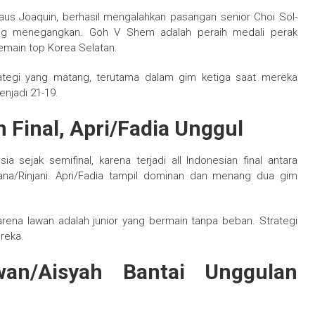
us Joaquin, berhasil mengalahkan pasangan senior Choi Sol-
ng menegangkan. Goh V Shem adalah peraih medali perak
emain top Korea Selatan.
ategi yang matang, terutama dalam gim ketiga saat mereka
njadi 21-19.
n Final, Apri/Fadia Unggul
sia sejak semifinal, karena terjadi all Indonesian final antara
ana/Rinjani. Apri/Fadia tampil dominan dan menang dua gim
ena lawan adalah junior yang bermain tanpa beban. Strategi
reka.
an/Aisyah Bantai Unggulan