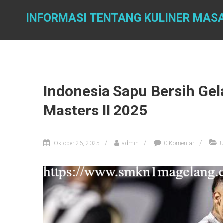
Skip
to
INFORMASI TENTANG KULINER MAS
content
Indonesia Sapu Bersih Gela
Masters II 2025
Oktober 26, 2025
admin
0 Komentar
U