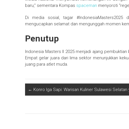
baru,” sementara Kompas
spaceman
menyoroti “rege
Di media sosial, tagar #IndonesiaMasters2025 
mengucapkan selamat dan mengunggah momen keme
Penutup
Indonesia Masters II 2025 menjadi ajang pembuktian b
Empat gelar juara dari lima sektor menunjukkan keku
juang para atlet muda.
←
Konro Iga Sapi: Warisan Kuliner Sulawesi Selata