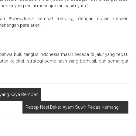
nerasi yang mulai menunjukkan hasil nyata.”
dan #UbedJuara sempat trending, dengan ribuan netizen
nangan para atlet.
ahwa bulu tangkis Indonesia masih berada di jalur yang tepat.
atan kolektif, strategi pembinaan yang berhasil, dan semangat
n yang Kaya Rempah
Resep Nasi Bakar Ayam Suwir Pedas Kemangi
→