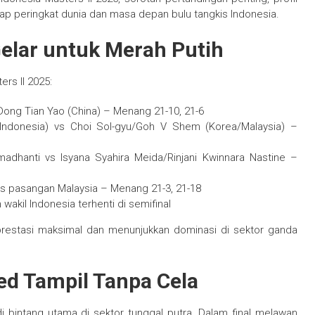
dap peringkat dunia dan masa depan bulu tangkis Indonesia.
Gelar untuk Merah Putih
ers II 2025:
s Dong Tian Yao (China) – Menang 21-10, 21-6
(Indonesia) vs Choi Sol-gyu/Goh V Shem (Korea/Malaysia) –
amadhanti vs Isyana Syahira Meida/Rinjani Kwinnara Nastine –
vs pasangan Malaysia – Menang 21-3, 21-18
h wakil Indonesia terhenti di semifinal
prestasi maksimal dan menunjukkan dominasi di sektor ganda
ed Tampil Tanpa Cela
i bintang utama di sektor tunggal putra. Dalam final melawan