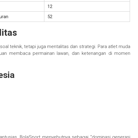
12
uran
52
itas
l teknik, tetapi juga mentalitas dan strategi. Para atlet muda
uan membaca permainan lawan, dan ketenangan di momen
esia
ntusias. BolaSport menyebutnya sebagai “dominasi generasi