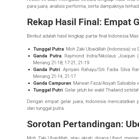
para juara, analisis performa, serta dampaknya terha
Rekap Hasil Final: Empat 
Berikut adalah hasil lengkap partai final Indonesia Mast
Tunggal Putra
: Moh Zaki Ubaidillah (Indonesia) v
Ganda Putra
: Raymond Indra/Nikolaus Joaquin 
Menang 21-18, 17-21, 21-19
Ganda Putri
: Apriyani Rahayu/Siti Fadia Silva R
Menang 21-14, 21-17
Ganda Campuran
: Marwan Faza/Aisyah Salsabila 
Tunggal Putri
: Gelar jatuh ke wakil Thailand setela
Dengan empat gelar juara, Indonesia mencatatkan 
dan tunggal putra.
Sorotan Pertandingan: Ub
Moh Zaki Ubaidillah, atau akrab disapa Ubed, menjad