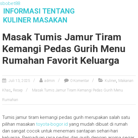
sbobet88
S
INFORMASI TENTANG
k
KULINER MASAKAN
i
Informasi Tentang Kuliner Masakan
p
Masak Tumis Jamur Tiram
t
o
Kemangi Pedas Gurih Menu
c
o
Rumahan Favorit Keluarga
n
t
e
,
Juli 13, 2025
admin
0 Komentar
Kuliner
Makanan
n
,
Khas
Resep
Masak Tumis Jamur Tiram Kemangi Pedas Gurih Menu
t
Rumahan
Tumis jamur tiram kemangi pedas gurih merupakan salah satu
pilihan masakan
toyota-bogor.id
yang mudah dibuat di rumah
dan sangat cocok untuk menemani santapan sehari-hari
keluarga. Perpaduan rasa pedas dan gurih dengan aroma segar