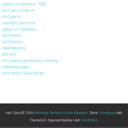
gates of olympus 1000
slot gacor hari ini
slot gacor
starlight princess
gates of olympus
slot resmi
slot bonus
rajamahjong
link slot
slot gacor gampang menang
mahjong ways
slot demo Spaceman
Hak Cipta © 2026
Informasi Tentang Kuliner Masakan
. Tema:
Himalayas
oleh
ThemeGrill. Dipersembahkan oleh
WordPress
.