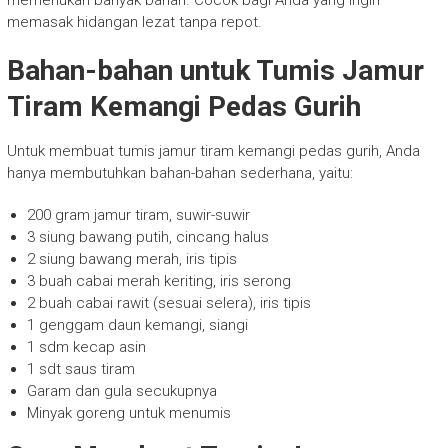
memerlukan banyak bahan. Cocok bagi Anda yang ingin
memasak hidangan lezat tanpa repot.
Bahan-bahan untuk Tumis Jamur
Tiram Kemangi Pedas Gurih
Untuk membuat tumis jamur tiram kemangi pedas gurih, Anda
hanya membutuhkan bahan-bahan sederhana, yaitu:
200 gram jamur tiram, suwir-suwir
3 siung bawang putih, cincang halus
2 siung bawang merah, iris tipis
3 buah cabai merah keriting, iris serong
2 buah cabai rawit (sesuai selera), iris tipis
1 genggam daun kemangi, siangi
1 sdm kecap asin
1 sdt saus tiram
Garam dan gula secukupnya
Minyak goreng untuk menumis