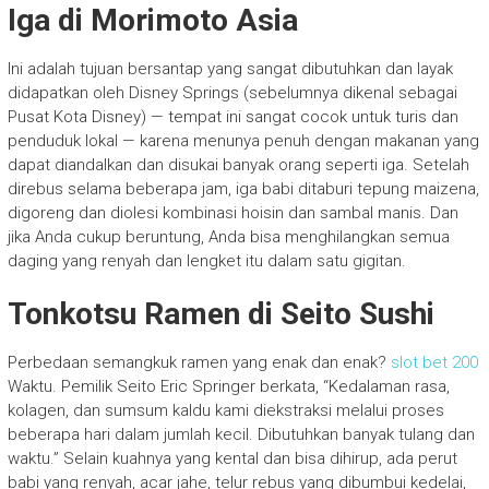
Iga di Morimoto Asia
Ini adalah tujuan bersantap yang sangat dibutuhkan dan layak
didapatkan oleh Disney Springs (sebelumnya dikenal sebagai
Pusat Kota Disney) — tempat ini sangat cocok untuk turis dan
penduduk lokal — karena menunya penuh dengan makanan yang
dapat diandalkan dan disukai banyak orang seperti iga. Setelah
direbus selama beberapa jam, iga babi ditaburi tepung maizena,
digoreng dan diolesi kombinasi hoisin dan sambal manis. Dan
jika Anda cukup beruntung, Anda bisa menghilangkan semua
daging yang renyah dan lengket itu dalam satu gigitan.
Tonkotsu Ramen di Seito Sushi
Perbedaan semangkuk ramen yang enak dan enak?
slot bet 200
Waktu. Pemilik Seito Eric Springer berkata, “Kedalaman rasa,
kolagen, dan sumsum kaldu kami diekstraksi melalui proses
beberapa hari dalam jumlah kecil. Dibutuhkan banyak tulang dan
waktu.” Selain kuahnya yang kental dan bisa dihirup, ada perut
babi yang renyah, acar jahe, telur rebus yang dibumbui kedelai,