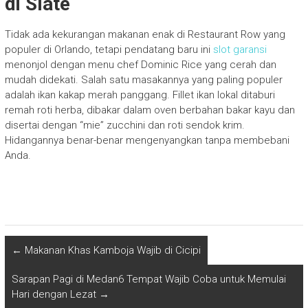
di Slate
Tidak ada kekurangan makanan enak di Restaurant Row yang
populer di Orlando, tetapi pendatang baru ini
slot garansi
menonjol dengan menu chef Dominic Rice yang cerah dan
mudah didekati. Salah satu masakannya yang paling populer
adalah ikan kakap merah panggang. Fillet ikan lokal ditaburi
remah roti herba, dibakar dalam oven berbahan bakar kayu dan
disertai dengan “mie” zucchini dan roti sendok krim.
Hidangannya benar-benar mengenyangkan tanpa membebani
Anda.
←
Makanan Khas Kamboja Wajib di Cicipi
Sarapan Pagi di Medan6 Tempat Wajib Coba untuk Memulai
Hari dengan Lezat
→