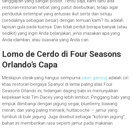
tanggapan yang sangat positif. Tentu saja, kami tahu ada
restoran-restoran hebat yang patut disebutkan, tetapi agar
penduduk setempat yang antusias ikut serta dan setuju
(setidaknya sebagian besar) dengan temuan kami? Itu adalah
lapisan gula pada kuenya. Dan tidak peduli berapa banyak (atau
sedikit) yang ingin Anda belanjakan, jenis masakan apa yang
Anda idamkan, atau suasana yang Anda cari.
Lomo de Cerdo di Four Seasons
Orlando’s Capa
Meskipun steak yang hangus sempurna
joker gaming
adalah ciri
khas restoran bergaya Spanyol di lantai paling atas Four
Seasons Orlando ini, hidangan daging babi ini menunjukkan
kepekaan koki Tim Dacey yang lebih lembut. Pinggang babi yang
empuk diimbangi dengan jagung segar, blueberry, bawang
merah, dan yang paling menarik, huitlacoche — jamur yang
tumbuh di bulir jagung. Juga disebut sebagai “kotoran jagung”,
bahan ini memberikan rasa seperti jamur pada makanan.