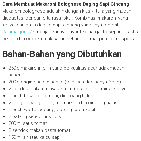
Cara Membuat Makaroni Bolognese Daging Sapi Cincang
–
Makaroni bolognese adalah hidangan klasik Italia yang mudah
diadaptasi dengan cita rasa lokal. Kombinasi makaroni yang
kenyal dan saus daging sapi cincang yang kaya rempah
Rajamahjong77
menjadikannya favorit keluarga. Resep ini praktis,
cepat, dan cocok untuk sajian sehari‑hari maupun acara spesial.
Bahan‑Bahan yang Dibutuhkan
250 g makaroni (pilih yang berkualitas agar tidak mudah
hancur)
200 g daging sapi cincang (pastikan dagingnya fresh)
2 sendok makan minyak zaitun (bisa diganti minyak sayur)
1 buah bawang bombai, dicincang halus
2 siung bawang putih, memarkan dan cincang halus
1 buah wortel sedang, potong dadu kecil
2 batang seledri, iris tipis
200 ml saus tomat
2 sendok makan pasta tomat
150 ml air atau kaldu sapi