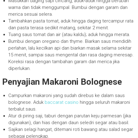
Masukkan daging sapi cincang, aduk‑aduk hingga berubah
warna dan tidak menggumpal. Bumbui dengan garam dan
merica sesuai selera.
Tambahkan pasta tomat, aduk hingga daging tercampur rata
dan pasta terasa sedikit matang, sekitar 2 menit.
Tuang saus tomat dan air (atau kaldu); aduk hingga merata.
Bumbui dengan oregano dan thyme. Biarkan saus mendidih
perlahan, lalu kecilkan api dan biarkan masak selama sekitar
15 menit, sampai saus mengental dan rasa daging meresap.
Koreksi rasa dengan tambahan garam dan merica jika
diperlukan.
Penyajian Makaroni Bolognese
Campurkan makaroni yang sudah direbus ke dalam saus
bolognese. Aduk
baccarat casino
hingga seluruh makaroni
terbalut saus.
Atur di piring saji, taburi dengan parutan keju parmesan (jika
digunakan), dan hias dengan daun seledri segar atau basil.
Sajikan selagi hangat, ditemani roti bawang atau salad segar
sebagai pelengkap.