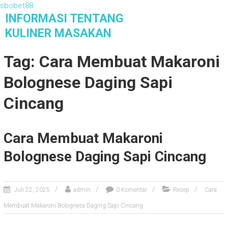
sbobet88
S
INFORMASI TENTANG
k
KULINER MASAKAN
i
Informasi Tentang Kuliner Masakan
p
Tag: Cara Membuat Makaroni
t
o
Bolognese Daging Sapi
c
o
Cincang
n
t
e
Cara Membuat Makaroni
n
t
Bolognese Daging Sapi Cincang
Juli 22, 2025
admin
0 Komentar
Resep
Cara
Membuat Makaroni Bolognese Daging Sapi Cincang