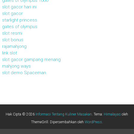
gates of olympus 1000
slot gacor hari ini
slot gacor
starlight princess
gates of olympus
slot resmi
slot bonus
rajamahjong
link slot
slot gacor gampang menang
mahjong ways
slot demo Spaceman
Hak Cipta © 2026
Informasi Tentang Kuliner Masakan
. Tema:
Himalayas
oleh
ThemeGrill. Dipersembahkan oleh
WordPress
.