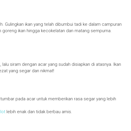
. Gulingkan ikan yang telah dibumbui tadi ke dalam campuran
n goreng ikan hingga kecokelatan dan matang sempurna.
, lalu siram dengan acar yang sudah disiapkan di atasnya. Ikan
ezat yang segar dan nikmat!
tumbar pada acar untuk memberikan rasa segar yang lebih
lot
lebih enak dan tidak berbau amis.