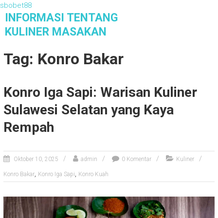
sbobet88
S
INFORMASI TENTANG
k
KULINER MASAKAN
i
Informasi Tentang Kuliner Masakan
p
Tag: Konro Bakar
t
o
c
Konro Iga Sapi: Warisan Kuliner
o
n
Sulawesi Selatan yang Kaya
t
e
Rempah
n
t
Oktober 10, 2025
admin
0 Komentar
Kuliner
,
,
Konro Bakar
Konro Iga Sapi
Konro Kuah