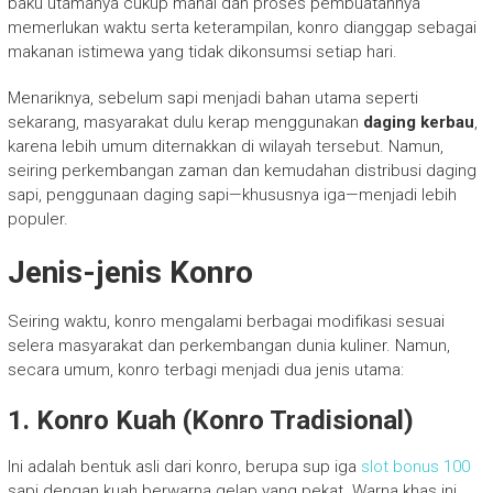
baku utamanya cukup mahal dan proses pembuatannya
memerlukan waktu serta keterampilan, konro dianggap sebagai
makanan istimewa yang tidak dikonsumsi setiap hari.
Menariknya, sebelum sapi menjadi bahan utama seperti
sekarang, masyarakat dulu kerap menggunakan
daging kerbau
,
karena lebih umum diternakkan di wilayah tersebut. Namun,
seiring perkembangan zaman dan kemudahan distribusi daging
sapi, penggunaan daging sapi—khususnya iga—menjadi lebih
populer.
Jenis-jenis Konro
Seiring waktu, konro mengalami berbagai modifikasi sesuai
selera masyarakat dan perkembangan dunia kuliner. Namun,
secara umum, konro terbagi menjadi dua jenis utama:
1.
Konro Kuah (Konro Tradisional)
Ini adalah bentuk asli dari konro, berupa sup iga
slot bonus 100
sapi dengan kuah berwarna gelap yang pekat. Warna khas ini