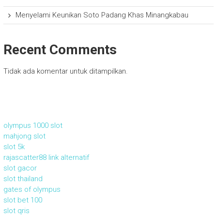
Menyelami Keunikan Soto Padang Khas Minangkabau
Recent Comments
Tidak ada komentar untuk ditampilkan.
olympus 1000 slot
mahjong slot
slot 5k
rajascatter88 link alternatif
slot gacor
slot thailand
gates of olympus
slot bet 100
slot qris