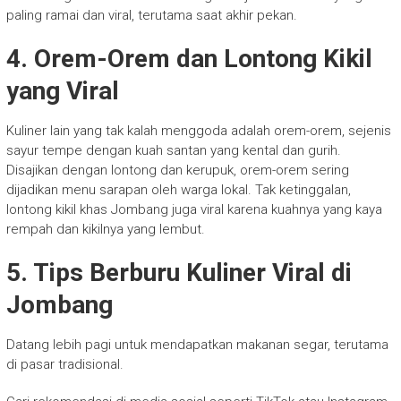
paling ramai dan viral, terutama saat akhir pekan.
4. Orem-Orem dan Lontong Kikil
yang Viral
Kuliner lain yang tak kalah menggoda adalah orem-orem, sejenis
sayur tempe dengan kuah santan yang kental dan gurih.
Disajikan dengan lontong dan kerupuk, orem-orem sering
dijadikan menu sarapan oleh warga lokal. Tak ketinggalan,
lontong kikil khas Jombang juga viral karena kuahnya yang kaya
rempah dan kikilnya yang lembut.
5. Tips Berburu Kuliner Viral di
Jombang
Datang lebih pagi untuk mendapatkan makanan segar, terutama
di pasar tradisional.