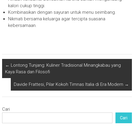
kalori cukup tinggi.
Kombinasikan dengan sayuran untuk menu seimbang.
Nikmati bersama keluarga agar tercipta suasana
kebersamaan.
←
Lontong Tunjang: Kuliner Tradisional Minangkabau yang
Kaya Rasa dan Filosofi
Davide Frattesi, Pilar Kokoh Timnas Italia di Era Modern
→
Cari
Cari