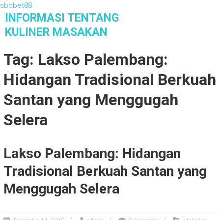
sbobet88
S
INFORMASI TENTANG
k
KULINER MASAKAN
i
Informasi Tentang Kuliner Masakan
p
Tag: Lakso Palembang:
t
o
Hidangan Tradisional Berkuah
c
o
Santan yang Menggugah
n
t
Selera
e
n
t
Lakso Palembang: Hidangan
Tradisional Berkuah Santan yang
Menggugah Selera